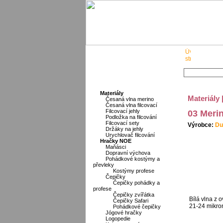
O nás
Materiály
Materiály
Česaná vlna merino
Česaná vlna filcovací
Filcovací jehly
03 Merin
Podložka na filcování
Filcovací sety
Výrobce:
Du
Držáky na jehly
Urychlovač filcování
Hračky NOE
Maňásci
Dopravní výchova
Pohádkové kostýmy a
převleky
Kostýmy profese
Čepičky
Čepičky pohádky a
profese
Čepičky zvířátka
Bílá vlna z 
Čepičky Safari
21-24 mikron
Pohádkové čepičky
Jógové hračky
Logopedie