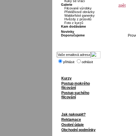
Kuky se vrací
Galerie
zpět
Filcované výrobky
Překližkové obrázky
Waldorfské panenky
Hvězdy z průsvitů
Foto z kurzů
Kam dodáváme
Novinky
Doporučujeme
Prov
přihlásit
odhlásit
Kurzy
Postup mokrého
filcování
Postup suchého
filcování
Jak nakoupit?
Reklamace
Osobní údaje
Obchodní podmínky