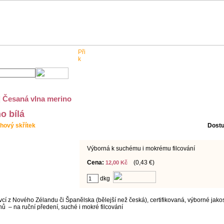
Pro obchodníky
Kontakt
 | Česaná vlna merino
o bílá
hový skřítek
Dostu
Výborná k suchému i mokrému filcování
Cena:
(0,43 €)
12,00 Kč
dkg
ovcí z Nového Zélandu či Španělska (bělejší než česká), certifikovaná, výborné jakos
ů – na ruční předení, suché i mokré filcování