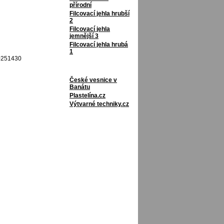
přírodní
Filcovací jehla hrubší
2
Filcovací jehla
jemnější 3
Filcovací jehla hrubá
1
10251430
České vesnice v
Banátu
Plastelína.cz
Výtvarné techniky.cz