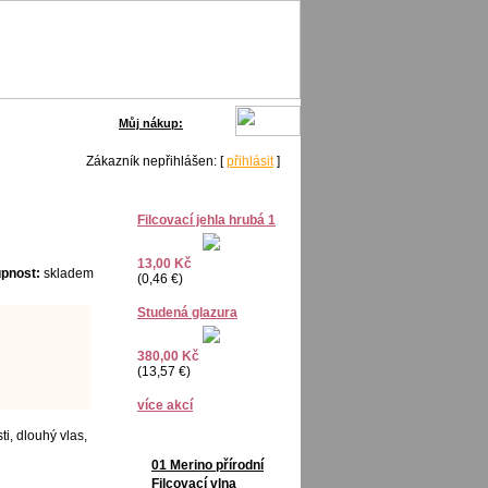
0,- Kč
Můj nákup:
Zákazník nepřihlášen: [
přihlásit
]
Filcovací jehla hrubá 1
13,00 Kč
pnost:
skladem
(0,46 €)
Studená glazura
380,00 Kč
(13,57 €)
více akcí
ti, dlouhý vlas,
01 Merino přírodní
Filcovací vlna