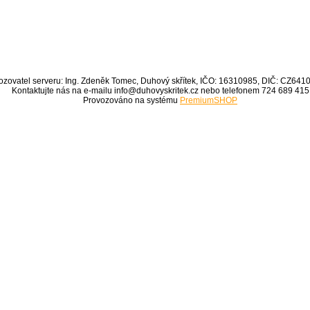
ozovatel serveru: Ing. Zdeněk Tomec, Duhový skřítek, IČO: 16310985, DIČ: CZ64
Kontaktujte nás na e-mailu info@duhovyskritek.cz nebo telefonem 724 689 415
Provozováno na systému
PremiumSHOP