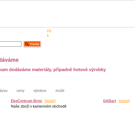
Pro obchodníky
Kontakt
dáváme
am dodáváme materiály, případně hotové výrobky
ázvu
ceny
výrobce
zrušit
EkoCentrum Brno
[detail]
GABart
[detail]
Naše zboží v kamenném obchodě