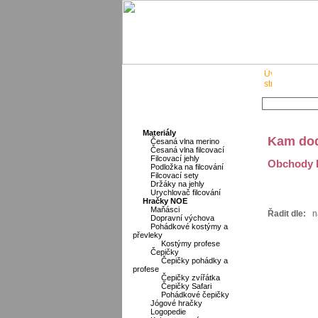
O nás
Materiály
Kam do
Česaná vlna merino
Česaná vlna filcovací
Filcovací jehly
Obchody k
Podložka na filcování
Filcovací sety
Držáky na jehly
Urychlovač filcování
Hračky NOE
Maňásci
Řadit dle:
n
Dopravní výchova
Pohádkové kostýmy a
převleky
Kostýmy profese
Čepičky
Čepičky pohádky a
profese
Čepičky zvířátka
Čepičky Safari
Pohádkové čepičky
Jógové hračky
Logopedie