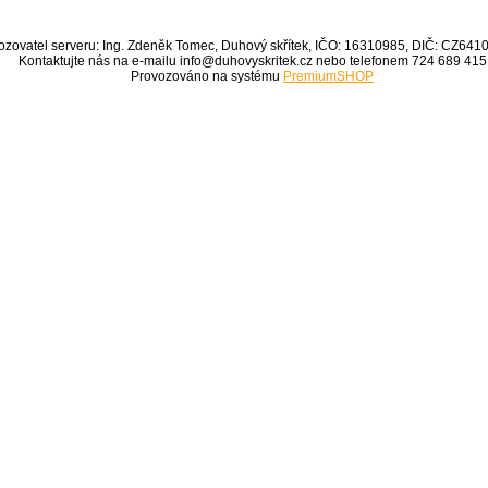
ozovatel serveru: Ing. Zdeněk Tomec, Duhový skřítek, IČO: 16310985, DIČ: CZ64
Kontaktujte nás na e-mailu info@duhovyskritek.cz nebo telefonem 724 689 415
Provozováno na systému
PremiumSHOP