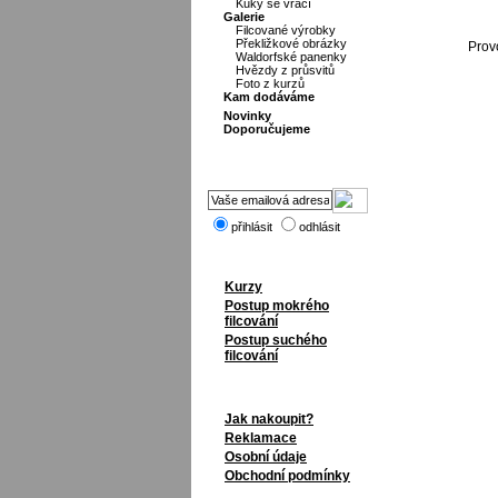
Kuky se vrací
Galerie
Filcované výrobky
Překližkové obrázky
Prov
Waldorfské panenky
Hvězdy z průsvitů
Foto z kurzů
Kam dodáváme
Novinky
Doporučujeme
přihlásit
odhlásit
Kurzy
Postup mokrého
filcování
Postup suchého
filcování
Jak nakoupit?
Reklamace
Osobní údaje
Obchodní podmínky