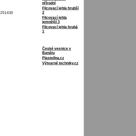
přírodní
Filcovací jehla hrubší
2
10251430
Filcovací jehla
jemnější 3
Filcovací jehla hrubá
1
České vesnice v
Banátu
Plastelína.cz
Výtvarné techniky.cz