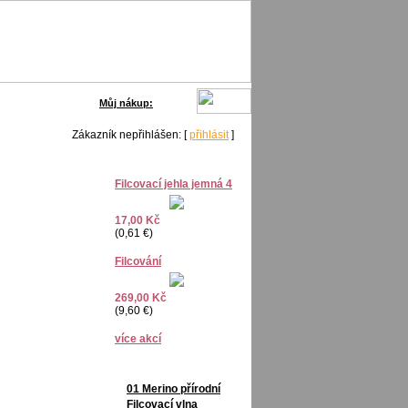
0,- Kč
Můj nákup:
Zákazník nepřihlášen: [
přihlásit
]
Filcovací jehla jemná 4
17,00 Kč
(0,61 €)
Filcování
269,00 Kč
(9,60 €)
více akcí
01 Merino přírodní
Filcovací vlna