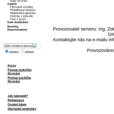
Kuky se vrací
Galerie
Filcované výrobky
Překližkové obrázky
Waldorfské panenky
Hvězdy z průsvitů
Foto z kurzů
Kam dodáváme
Novinky
Provozovatel serveru: Ing. Z
Doporučujeme
DI
Kontaktujte nás na e-mailu i
Provozováno
přihlásit
odhlásit
Kurzy
Postup mokrého
filcování
Postup suchého
filcování
Jak nakoupit?
Reklamace
Osobní údaje
Obchodní podmínky