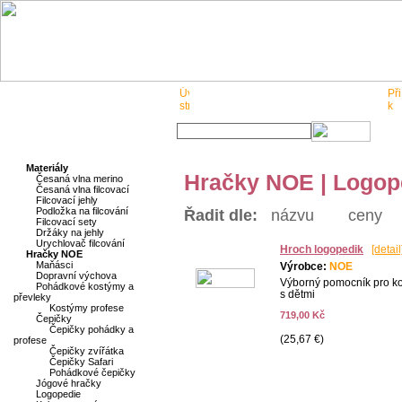
O nás
Pro obchodníky
Kontakt
Materiály
Hračky NOE | Logop
Česaná vlna merino
Česaná vlna filcovací
Filcovací jehly
Podložka na filcování
Řadit dle:
názvu
ceny
Filcovací sety
Držáky na jehly
Urychlovač filcování
Hroch logopedik
[detail
Hračky NOE
Maňásci
Výrobce:
NOE
Dopravní výchova
Výborný pomocník pro k
Pohádkové kostýmy a
s dětmi
převleky
Kostýmy profese
719,00 Kč
Čepičky
Čepičky pohádky a
(25,67 €)
profese
Čepičky zvířátka
Čepičky Safari
Pohádkové čepičky
Jógové hračky
Logopedie