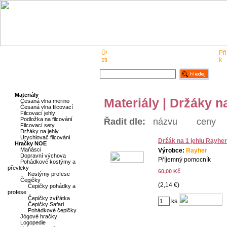
O nás
Pro obchodníky
Kontakt
Materiály
Materiály | Držáky n
Česaná vlna merino
Česaná vlna filcovací
Filcovací jehly
Podložka na filcování
Řadit dle:
názvu
ceny
Filcovací sety
Držáky na jehly
Urychlovač filcování
Držák na 1 jehlu Rayher
Hračky NOE
Maňásci
Výrobce:
Rayher
Dopravní výchova
Příjemný pomocník
Pohádkové kostýmy a
převleky
60,00 Kč
Kostýmy profese
Čepičky
(2,14 €)
Čepičky pohádky a
profese
Čepičky zvířátka
ks
Čepičky Safari
Pohádkové čepičky
Jógové hračky
Logopedie