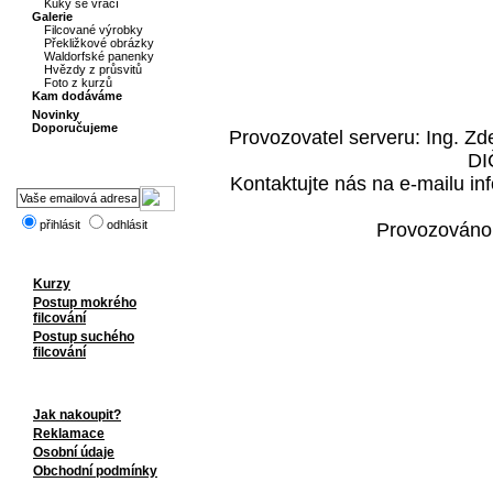
Kuky se vrací
Galerie
Filcované výrobky
Překližkové obrázky
Waldorfské panenky
Hvězdy z průsvitů
Foto z kurzů
Kam dodáváme
Novinky
Doporučujeme
Provozovatel serveru: Ing. Z
DI
Kontaktujte nás na e-mailu i
přihlásit
odhlásit
Provozováno
Kurzy
Postup mokrého
filcování
Postup suchého
filcování
Jak nakoupit?
Reklamace
Osobní údaje
Obchodní podmínky