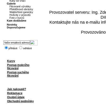
Kuky se vrací
Galerie
Filcované výrobky
Překližkové obrázky
Provozovatel serveru: Ing. Z
Waldorfské panenky
Hvězdy z průsvitů
DI
Foto z kurzů
Kam dodáváme
Kontaktujte nás na e-mailu i
Novinky
Doporučujeme
Provozováno
přihlásit
odhlásit
Kurzy
Postup mokrého
filcování
Postup suchého
filcování
Jak nakoupit?
Reklamace
Osobní údaje
Obchodní podmínky