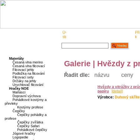
O nás
Pro obchodníky
Kontakt
Materiály
Galerie | Hvězdy z p
Česaná vlna merino
Česaná vlna filcovací
Filcovací jehly
Podložka na filcování
Řadit dle:
názvu
ceny
Filcovací sety
Držáky na jehly
Urychlovač filcování
Hvězdy a vitrážky z prů
Hračky NOE
papíru
[detail]
Maňásci
Dopravní výchova
Výrobce:
Duhový skříte
Pohádkové kostýmy a
převleky
Kostýmy profese
Čepičky
Čepičky pohádky a
profese
Čepičky zvířátka
Čepičky Safari
Pohádkové čepičky
Jógové hračky
Logopedie